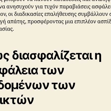
να ανησυχούν για τυχόν παραβιάσεις ασφάλει
ον, οι διαδικασίες επαλήθευσης συμβάλλουν 
γή απάτης, προσφέροντας μια επιπλέον ασπί
ασίας.
ς διασφαλίζεται η
φάλεια των
δομένων των
ικτών