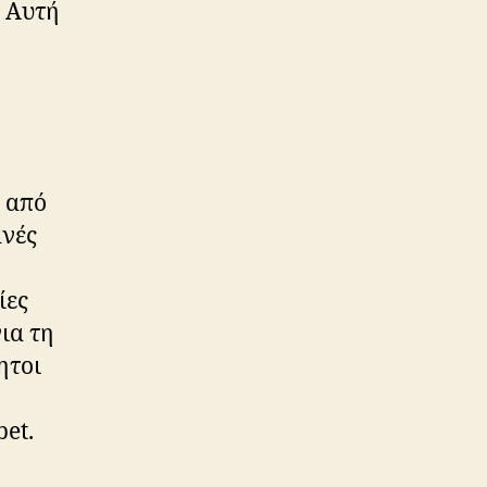
. Αυτή
ς από
ανές
ίες
ια τη
ητοι
et.