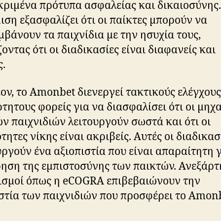
ριμένα πρότυπα ασφαλείας και δικαιοσύνης
ιση εξασφαλίζει ότι οι παίκτες μπορούν να
βάνουν τα παιχνίδια με την ησυχία τους,
οντας ότι οι διαδικασίες είναι διαφανείς και
ς.
ον, το Amonbet διενεργεί τακτικούς ελέγχου
τητους φορείς για να διασφαλίσει ότι οι μηχ
ν παιχνιδιών λειτουργούν σωστά και ότι οι
τητες νίκης είναι ακριβείς. Αυτές οι διαδικασ
ργούν ένα αξιοπιστία που είναι απαραίτητη γ
ηση της εμπιστοσύνης των παικτών. Ανεξάρτ
ισμοί όπως η eCOGRA επιβεβαιώνουν την
στία των παιχνιδιών που προσφέρει το Amonb