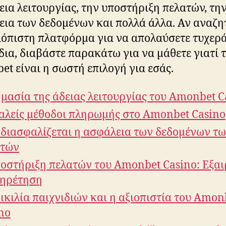
εια λειτουργίας, την υποστήριξη πελατών, τη
ια των δεδομένων και πολλά άλλα. Αν αναζη
ιόπιστη πλατφόρμα για να απολαύσετε τυχερ
δια, διαβάστε παρακάτω για να μάθετε γιατί 
t είναι η σωστή επιλογή για εσάς.
μασία της άδειας λειτουργίας του Amonbet C
λείς μέθοδοι πληρωμής στο Amonbet Casino
διασφαλίζεται η ασφάλεια των δεδομένων τ
κτών
οστήριξη πελατών του Amonbet Casino: Εξαι
πηρέτηση
ικιλία παιχνιδιών και η αξιοπιστία του Amon
no