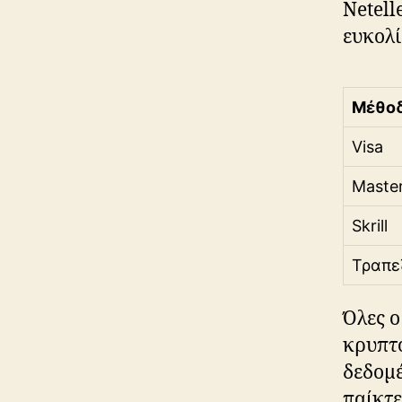
Netell
ευκολί
Μέθο
Visa
Maste
Skrill
Τραπε
Όλες ο
κρυπτ
δεδομέ
παίκτε