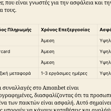
er, που είναι γνωστές για την ασφάλεια και τη
α τους.
δος Πληρωμής
Χρόνος Επεξεργασίας
Ασφά
Άμεση
Υψη
rcard
Άμεση
Υψη
Άμεση
Υψη
ζική μεταφορά
1-3 εργάσιμες ημέρες
Υψη
ι συναλλαγές στο Amonbet είναι
ογραφημένες, διασφαλίζοντας ότι τα προσωπ
να των παικτών είναι ασφαλή. Αυτό σημαίνει 
ς μπορούν να κάνουν καταθέσεις και αναλήψ