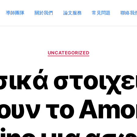
導師團隊
關於我們
論文服務
常見問題
聯絡我
UNCATEGORIZED
σικά στοιχε
ουν το Amo