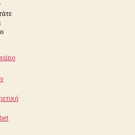
ν
τάτε
ά
το
asino
ων
ρετική
bet