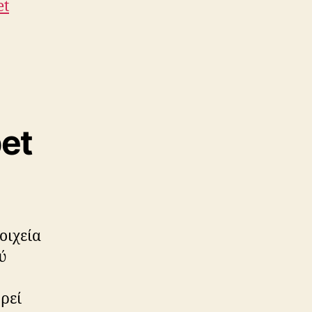
et
et
οιχεία
ύ
ρεί