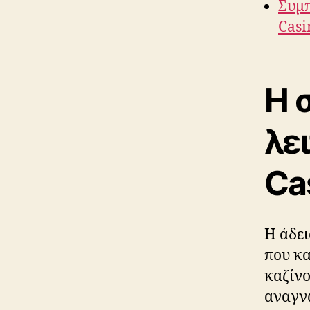
Συμπ
Casi
Η 
λε
Ca
Η άδει
που κα
καζίνο
αναγνω