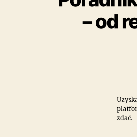
– od r
Uzyska
platfo
zdać.