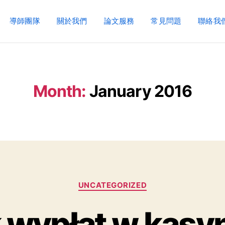
導師團隊
關於我們
論文服務
常見問題
聯絡我
Month:
January 2016
UNCATEGORIZED
 wypłat w kasyn