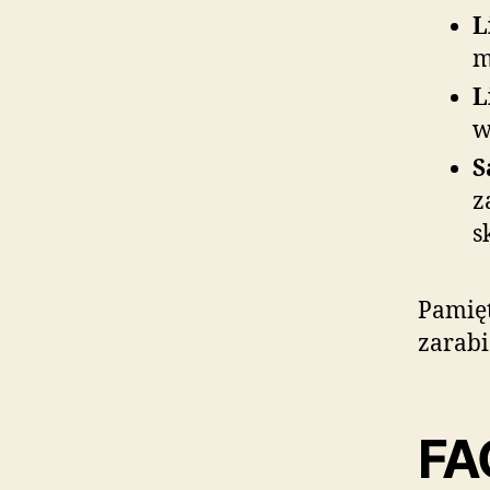
L
m
L
w
S
z
s
Pamięt
zarabi
FA