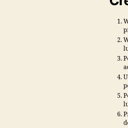
Cr
W
p
W
l
P
a
U
p
P
l
P
d