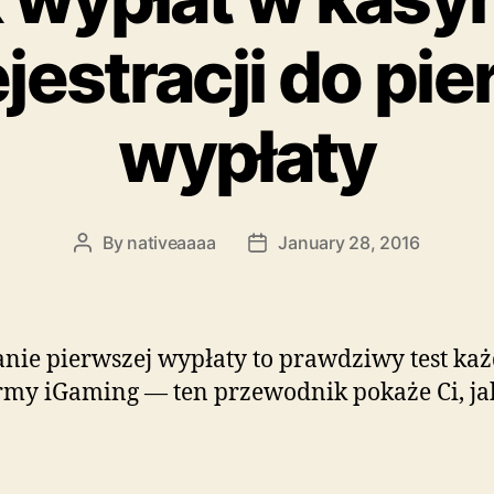
ejestracji do pi
wypłaty
By
nativeaaaa
January 28, 2016
nie pierwszej wypłaty to prawdziwy test każ
rmy iGaming — ten przewodnik pokaże Ci, ja