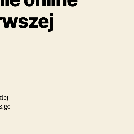
erwszej
dej
k go