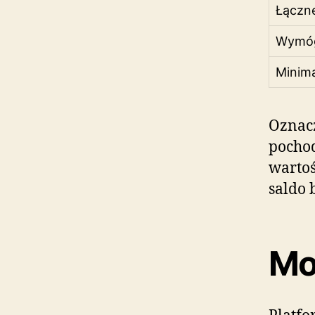
Łączne
Wymóg
Minima
Oznacz
pochod
wartoś
saldo
Mo