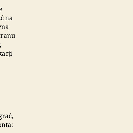
e
ść na
wna
kranu
,
acji
grać,
onta: