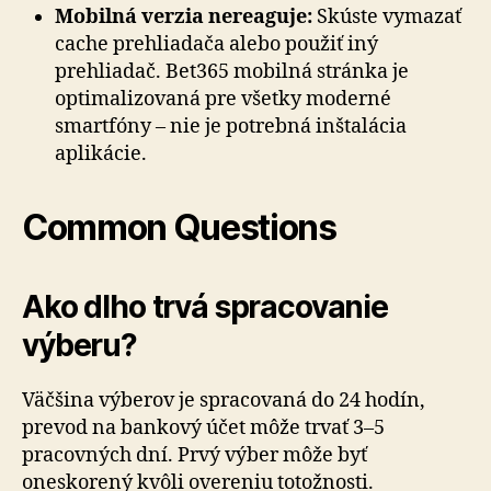
Mobilná verzia nereaguje:
Skúste vymazať
cache prehliadača alebo použiť iný
prehliadač. Bet365 mobilná stránka je
optimalizovaná pre všetky moderné
smartfóny – nie je potrebná inštalácia
aplikácie.
Common Questions
Ako dlho trvá spracovanie
výberu?
Väčšina výberov je spracovaná do 24 hodín,
prevod na bankový účet môže trvať 3–5
pracovných dní. Prvý výber môže byť
oneskorený kvôli overeniu totožnosti.