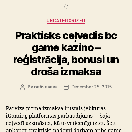
UNCATEGORIZED
Praktisks ceļvedis bc
game kazino –
reģistrācija, bonusi un
droša izmaksa
By
nativeaaaa
December 25, 2015
Pareiza pirmā izmaksa ir īstais jebkuras
iGaming platformas pārbaudījums — šajā
ceļvedī uzzināsiet, kā to veiksmīgi iziet. Šeit
apkopoti praktiski padomi darbam ar bc game