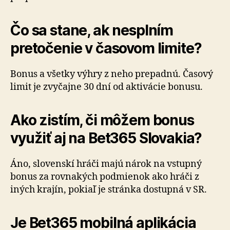
Čo sa stane, ak nesplním
pretočenie v časovom limite?
Bonus a všetky výhry z neho prepadnú. Časový
limit je zvyčajne 30 dní od aktivácie bonusu.
Ako zistím, či môžem bonus
využiť aj na Bet365 Slovakia?
Áno, slovenskí hráči majú nárok na vstupný
bonus za rovnakých podmienok ako hráči z
iných krajín, pokiaľ je stránka dostupná v SR.
Je Bet365 mobilná aplikácia