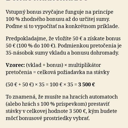
Vstupný bonus zvyčajne funguje na princípe
100 % zhodného bonusu až do určitej sumy.
Poďme si to vypočítať na konkrétnom príklade.
Predpokladajme, že vložíte 50 € a získate bonus
50 € (100 % do 100 €). Podmienkou pretočenia je
35-násobok sumy vkladu a bonusu dohromady.
Vzorec:
(vklad + bonus) × multiplikátor
pretočenia = celková požiadavka na stávky
(50 € + 50 €) × 35 = 100 € × 35 =
3 500 €
To znamená, že musíte na hracích automatoch
(alebo hrách s 100 % príspevkom) prestaviť
stávky v celkovej hodnote 3 500 €, kým budete
môcť bonusové prostriedky vybrať.