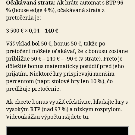
Očakávaná strata:
Ak hráte automat s RTP 96
% (house edge 4 %), očakávaná strata z
pretočenia je:
3 500 € × 0,04 =
140 €
Váš vklad bol 50 €, bonus 50 €, takže po
pretočení môžete očakávať, že z bonusu zostane
približne 50 € – 140 € = -90 € (v strate). Preto je
dôležité bonus matematicky posúdiť pred jeho
prijatím. Niektoré hry prispievajú menším
percentom (napr. stolové hry len 10 %), čo
predlžuje pretočenie.
Ak chcete bonus využiť efektívne, hľadajte hry s
vysokým RTP (nad 97 %) a nízkym rozptylom.
Videoukážku výpočtu nájdete tu: