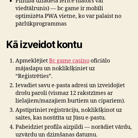
Pilnībā uzlādēta ierīce (dators vai
viedtālrunis) — bc game ir mobīli
optimizēta PWA vietne, ko var palaist no
pārlūkprogrammas
Kā izveidot kontu
Apmeklējiet
Bc game casino
oficiālo
mājaslapu un noklikšķiniet uz
“Reģistrēties”.
Ievadiet savu e-pasta adresi un izveidojiet
drošu paroli (vismaz 12 rakstzīmes ar
lielajiem/mazajiem burtiem un cipariem).
Apstipriniet reģistrāciju, noklikšķinot uz
saites, kas nosūtīta uz Jūsu e-pastu.
Pabeidziet profila aizpildi — norādiet vārdu,
uzvārdu un dzimšanas datumu.