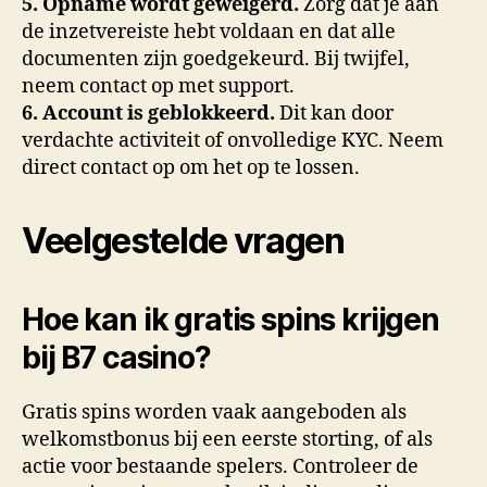
5. Opname wordt geweigerd.
Zorg dat je aan
de inzetvereiste hebt voldaan en dat alle
documenten zijn goedgekeurd. Bij twijfel,
neem contact op met support.
6. Account is geblokkeerd.
Dit kan door
verdachte activiteit of onvolledige KYC. Neem
direct contact op om het op te lossen.
Veelgestelde vragen
Hoe kan ik gratis spins krijgen
bij B7 casino?
Gratis spins worden vaak aangeboden als
welkomstbonus bij een eerste storting, of als
actie voor bestaande spelers. Controleer de