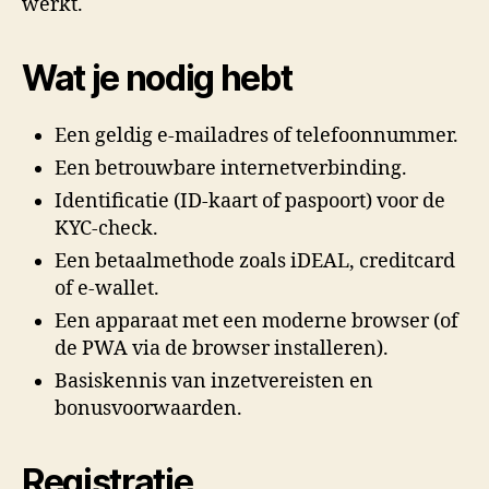
werkt.
Wat je nodig hebt
Een geldig e-mailadres of telefoonnummer.
Een betrouwbare internetverbinding.
Identificatie (ID-kaart of paspoort) voor de
KYC-check.
Een betaalmethode zoals iDEAL, creditcard
of e-wallet.
Een apparaat met een moderne browser (of
de PWA via de browser installeren).
Basiskennis van inzetvereisten en
bonusvoorwaarden.
Registratie