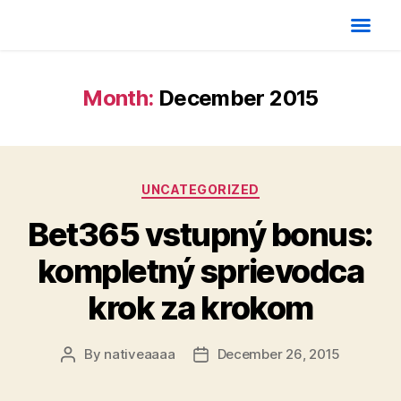
Month:
December 2015
UNCATEGORIZED
Bet365 vstupný bonus:
kompletný sprievodca
krok za krokom
By
nativeaaaa
December 26, 2015