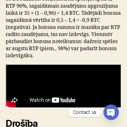
RTP 96%, sagaidāmais zaudējums apgrozījuma
laikā ir 35 × (1 – 0,96) = 1,4 BTC. Tādējādi bonusa
sagaidāmā vērtība ir 0,5 – 1,4 = -0,9 BTC
(negatīva). Ja bonusa summa ir mazāka par RTP
radīto zaudējumu, tas nav izdevīgs. Vienmēr
pārbaudiet bonusa noteikumus: dažreiz spēles
ar augstu RTP (piem., 98%) var padarīt bonusu
izdevīgāku.
Contact us
Drošība
O