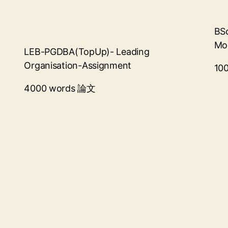
BSc
Mo
LEB-PGDBA(TopUp)- Leading
Organisation-Assignment
10
​4000 words 論文