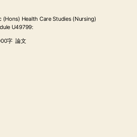
 (Hons) Health Care Studies (Nursing)
dule U49799:
000字 論文