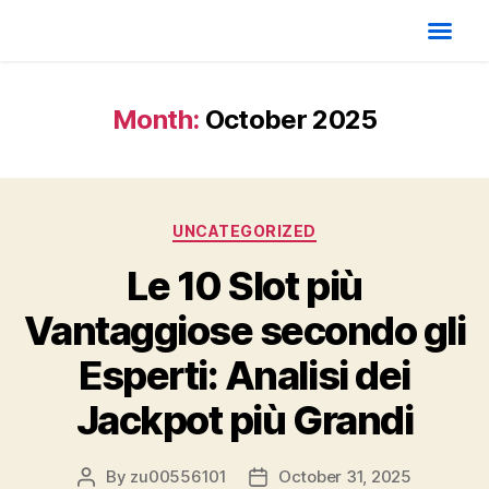
Month:
October 2025
UNCATEGORIZED
Le 10 Slot più
Vantaggiose secondo gli
Esperti: Analisi dei
Jackpot più Grandi
By
zu00556101
October 31, 2025