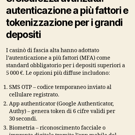
autenticazione a più fattori e
tokenizzazione per i grandi
depositi
I casinò di fascia alta hanno adottato
l’autenticazione a più fattori (MFA) come
standard obbligatorio per i depositi superiori a
5 000 €. Le opzioni più diffuse includono:
SMS OTP – codice temporaneo inviato al
cellulare registrato.
App authenticator (Google Authenticator,
Authy) – genera token di 6 cifre validi per
30 secondi.
Biometria – riconoscimento facciale o