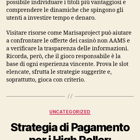
possibile individuare i titoli più vantaggiosi e
comprendere le dinamiche che spingono gli
utenti a investire tempo e denaro.
Visitare risorse come Marisaproject può aiutare
a confrontare le offerte dei casinò non AAMS e
a verificare la trasparenza delle informazioni.
Ricorda, però, che il gioco responsabile è la
base di ogni esperienza vincente. Prova le slot
elencate, sfrutta le strategie suggerite e,
soprattutto, gioca con criterio.
UNCATEGORIZED
Strategia di Pagamento