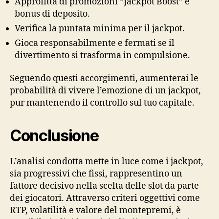
Approfitta di promozioni “Jackpot Boost” e
bonus di deposito.
Verifica la puntata minima per il jackpot.
Gioca responsabilmente e fermati se il
divertimento si trasforma in compulsione.
Seguendo questi accorgimenti, aumenterai le
probabilità di vivere l’emozione di un jackpot,
pur mantenendo il controllo sul tuo capitale.
Conclusione
L’analisi condotta mette in luce come i jackpot,
sia progressivi che fissi, rappresentino un
fattore decisivo nella scelta delle slot da parte
dei giocatori. Attraverso criteri oggettivi come
RTP, volatilità e valore del montepremi, è