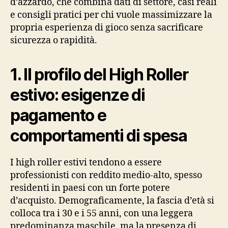
d’azzardo, che combina dati di settore, casi reali
e consigli pratici per chi vuole massimizzare la
propria esperienza di gioco senza sacrificare
sicurezza o rapidità.
1. Il profilo del High Roller
estivo: esigenze di
pagamento e
comportamenti di spesa
I high roller estivi tendono a essere
professionisti con reddito medio‑alto, spesso
residenti in paesi con un forte potere
d’acquisto. Demograficamente, la fascia d’età si
colloca tra i 30 e i 55 anni, con una leggera
predominanza maschile, ma la presenza di