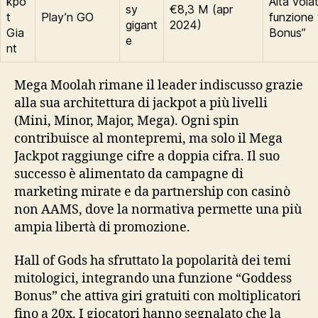
kpo
Alta volat
sy
€8,3 M (apr
t
Play’n GO
funzione 
gigant
2024)
Gia
Bonus”
e
nt
Mega Moolah rimane il leader indiscusso grazie
alla sua architettura di jackpot a più livelli
(Mini, Minor, Major, Mega). Ogni spin
contribuisce al montepremi, ma solo il Mega
Jackpot raggiunge cifre a doppia cifra. Il suo
successo è alimentato da campagne di
marketing mirate e da partnership con casinò
non AAMS, dove la normativa permette una più
ampia libertà di promozione.
Hall of Gods ha sfruttato la popolarità dei temi
mitologici, integrando una funzione “Goddess
Bonus” che attiva giri gratuiti con moltiplicatori
fino a 20x. I giocatori hanno segnalato che la