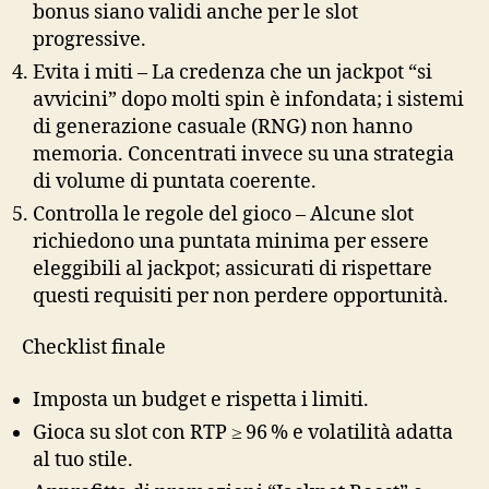
bonus siano validi anche per le slot
progressive.
Evita i miti – La credenza che un jackpot “si
avvicini” dopo molti spin è infondata; i sistemi
di generazione casuale (RNG) non hanno
memoria. Concentrati invece su una strategia
di volume di puntata coerente.
Controlla le regole del gioco – Alcune slot
richiedono una puntata minima per essere
eleggibili al jackpot; assicurati di rispettare
questi requisiti per non perdere opportunità.
Checklist finale
Imposta un budget e rispetta i limiti.
Gioca su slot con RTP ≥ 96 % e volatilità adatta
al tuo stile.