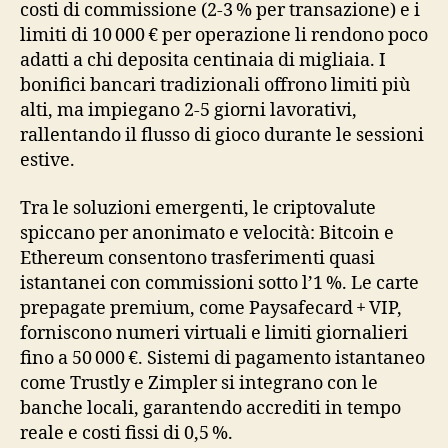
costi di commissione (2‑3 % per transazione) e i
limiti di 10 000 € per operazione li rendono poco
adatti a chi deposita centinaia di migliaia. I
bonifici bancari tradizionali offrono limiti più
alti, ma impiegano 2‑5 giorni lavorativi,
rallentando il flusso di gioco durante le sessioni
estive.
Tra le soluzioni emergenti, le criptovalute
spiccano per anonimato e velocità: Bitcoin e
Ethereum consentono trasferimenti quasi
istantanei con commissioni sotto l’1 %. Le carte
prepagate premium, come Paysafecard + VIP,
forniscono numeri virtuali e limiti giornalieri
fino a 50 000 €. Sistemi di pagamento istantaneo
come Trustly e Zimpler si integrano con le
banche locali, garantendo accrediti in tempo
reale e costi fissi di 0,5 %.