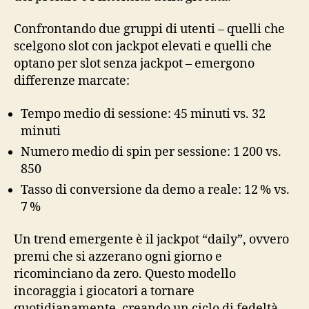
Confrontando due gruppi di utenti – quelli che
scelgono slot con jackpot elevati e quelli che
optano per slot senza jackpot – emergono
differenze marcate:
Tempo medio di sessione: 45 minuti vs. 32
minuti
Numero medio di spin per sessione: 1 200 vs.
850
Tasso di conversione da demo a reale: 12 % vs.
7 %
Un trend emergente è il jackpot “daily”, ovvero
premi che si azzerano ogni giorno e
ricominciano da zero. Questo modello
incoraggia i giocatori a tornare
quotidianamente, creando un ciclo di fedeltà.