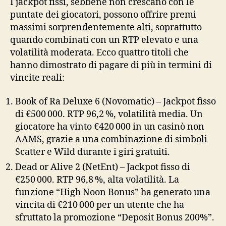
I jackpot fissi, sebbene non crescano con le
puntate dei giocatori, possono offrire premi
massimi sorprendentemente alti, soprattutto
quando combinati con un RTP elevato e una
volatilità moderata. Ecco quattro titoli che
hanno dimostrato di pagare di più in termini di
vincite reali:
Book of Ra Deluxe 6 (Novomatic) – Jackpot fisso
di €500 000. RTP 96,2 %, volatilità media. Un
giocatore ha vinto €420 000 in un casinò non
AAMS, grazie a una combinazione di simboli
Scatter e Wild durante i giri gratuiti.
Dead or Alive 2 (NetEnt) – Jackpot fisso di
€250 000. RTP 96,8 %, alta volatilità. La
funzione “High Noon Bonus” ha generato una
vincita di €210 000 per un utente che ha
sfruttato la promozione “Deposit Bonus 200%”.