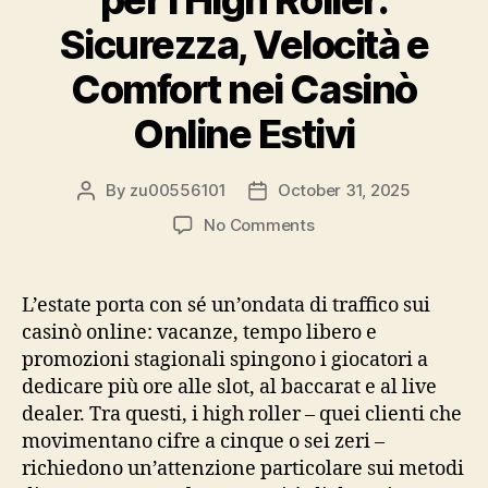
per i High Roller:
Sicurezza, Velocità e
Comfort nei Casinò
Online Estivi
By
zu00556101
October 31, 2025
No Comments
L’estate porta con sé un’ondata di traffico sui
casinò online: vacanze, tempo libero e
promozioni stagionali spingono i giocatori a
dedicare più ore alle slot, al baccarat e al live
dealer. Tra questi, i high roller – quei clienti che
movimentano cifre a cinque o sei zeri –
richiedono un’attenzione particolare sui metodi