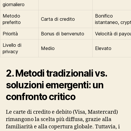
giornaliero
Metodo
Bonifico
Carta di credito
preferito
istantaneo, cryp
Priorità
Bonus di benvenuto
Velocità di payo
Livello di
Medio
Elevato
privacy
2. Metodi tradizionali vs.
soluzioni emergenti: un
confronto critico
Le carte di credito e debito (Visa, Mastercard)
rimangono la scelta più diffusa, grazie alla
familiarità e alla copertura globale. Tuttavia, i